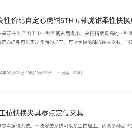
G高性价比自定心虎钳5TH五轴虎钳柔性快换
钳是现在生产加工中一种空间占用极小，夹持精度极高的一种
自定心虎钳可以实现多面的加工。可以大幅的降低装夹次数，同
24年06月02日 09时23分21秒
阅读：8541
工位快换夹具零点定位夹具
位零点定位系统。一次安装系统可以多工位加工。适合多种品牌