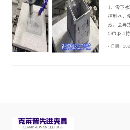
1、零下
控制器，
液，会导致
58℃]2.
日期：
20