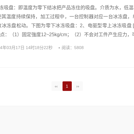
冰冻吸盘：即温度为零下结冰把产品冻住的吸盘。介质为水，低
使其温度持续保持，加工过程中，一台控制器对应一台冰冻盘，
冰冻盘松动。下图为零下冰冻吸盘：2、电驱型零上冰冻吸盘 [解
1特点：（1）固定強度12~25kg/cm；（2）不会对工件产生应力，可
24年03月17日 14时18分22秒
阅读：5808
‹‹
1
››