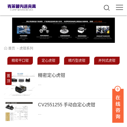
首页
>
虎钳系列
精密平口钳
定心虎钳
精巧型虎钳
并列式虎钳
精密定心虎钳
置
顶
...
CV2551255 手动自定心虎钳
...