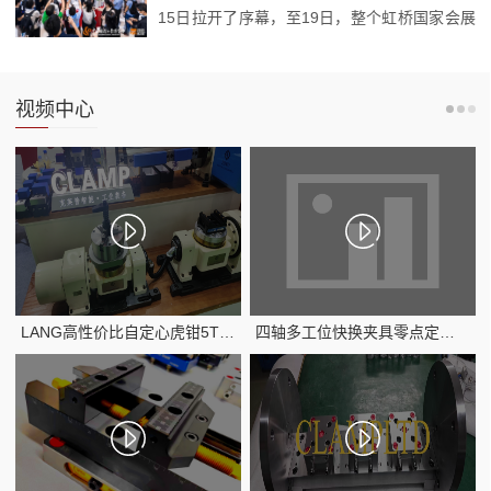
15日拉开了序幕，至19日，整个虹桥国家会展
中心将持续为您呈现一场全方位的饕餮盛宴！
作为工博会旗下以“机器人...
视频中心
LANG高性价比自定心虎钳5TH五轴虎钳柔性快换虎钳
四轴多工位快换夹具零点定位夹具