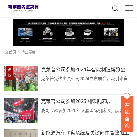
首页
>
行业展会
克莱普公司参加2024年智能制造博览会
置
顶
克莱普先进夹具公司2024立嘉展会，吸引来自新能源汽车、医疗器械、航空航天、轨道交通、船舶军工、电梯设备、汽车零部件、齿轮、3C电子、仪表仪器、机械零部件加工等领域的多名专业观众莅临现场参观、采购，为行业创造无限商机。...
克莱普公司参加2025国际机床展
我司应邀参加2025年立嘉国际机床展。展会现场及时沟通，不少客户直接拿产品到我司展位进行技术交流。 我们技术专家现场给客户规划夹具方案，以及数字化车间升级方向及方法；...
新能源汽车底盘系统及关键部件高效加工