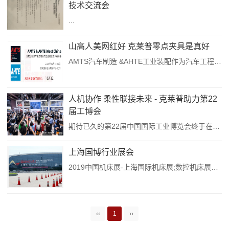
技术交流会
...
山高人美网红好 克莱普零点夹具是真好
AMTS汽车制造 &AHTE工业装配作为汽车工程与自动化智能装配行业盛会，AMTS携手AHTE West China 2020于今日隆重亮相西南市场。本次展会共吸引国内外600余家参展企业及近80,000名专业观众到场采购交流，双展联动，共同打造西南地区汽车工程行业及装配集成解决方案一站式展示平台，推动西南地区自动化升级改造。除此之外，针对西南地区成飞航空制造配套，绵阳九院军工品...
人机协作 柔性联接未来 - 克莱普助力第22
届工博会
期待已久的第22届中国国际工业博览会终于在15日拉开了序幕，至19日，整个虹桥国家会展中心将持续为您呈现一场全方位的饕餮盛宴！作为工博会旗下以“机器人”为主题的专业展，机器人展（RS）以机器人为核心的各类前沿产品、技术、行业应用解决方案作为主要展示内容，提供价值多元化平台，为产业链、资金链、创业链提供纽带，为机器人行业人士创造新商机，助力推动行业发展新格局。虽然魔都烟雨蒙蒙，却丝毫抵挡不了观众们高...
上海国博行业展会
2019中国机床展-上海国际机床展;数控机床展时间：2019年2月26-3月1日地点：国家会展中心(上海虹桥)主办单位：国家商务部外贸发展局承办单位：上海华品展览服务有限公司世界展览聚焦上海-上海会展汇聚虹桥-制造业精英共聚参展范围：（2019年机床展）工业机器人整机：焊接、喷涂、码垛、搬运、装配、直角坐标机器人等机器人配件：电控&机械二部分（工业镜头、工业相机，变压器、电工及光电部件、减...
‹‹
1
››