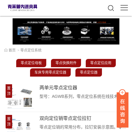
首页
>
零点定位系统
零点定位母板
零点快换附件
零点定位应用
车床专用零点定位器
零点定位器
两单元零点定位器
置
顶
型号：AGWB系列，零点定位系统在线技术沟通，请加微信：FLV163。-----《两单元零点定位器基础板》**产品特征：*两工位零点定位器基础板，标准件的固定间距为100mm/200mm，将两个零点定位器包括Q5，Q10，Q20，Q40固定于两个槽内，并将拉钉固定于工件上，实现零点定位器的快换。重复定位精度＜0.005mm，单个的零点定位器的夹紧力55KN，因此一个零点定位器基础板可以达到110K...
双向定位销零点定位拉钉
置
顶
零点定位销的常用分布，拉钉安装示意图。零点定位系统可在线询价及交期，在线技术支持：请致电：153-303-92927零点快换拉钉A2 /3D数模来源：克莱普已经过安全软件检测无毒，请您放心下载。零点快换拉钉A5 /3D数模来源：克莱普已经过安全软件检测无毒，请您放心下载。零点快换拉钉A10 /3D数模来源：克莱普已经过安全软件检测无毒，请您放心下载。零点快换拉钉A20 /3D数模来源：克莱普已经过...