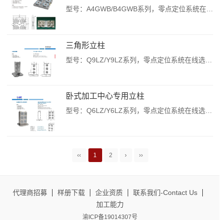
型号：A4GWB/B4GWB系列，零点定位系统在线选型及资料下载，获取报价，请致电：153-303-92927《四单元零点定位器基础板》 **产品特征：随着机械自动化程度越来越高，我公司数控设备日益增多，为保证产品质量，提高生产效率，又引进了零点定位系统。它是一个的定位和锁紧装置，能保证工件从一个工位到另一个工位，一个工序到另一个工序，或一台机床到另一台机床，零点始终保持不变...
三角形立柱
型号：Q9LZ/Y9LZ系列，零点定位系统在线选型及资料下载，获取报价，请致电：153-303-92927----《三角形立柱》 **产品特点：*现有技术中，可调节的置物架的立柱通常是采用型材制作，在型材上钻设若干个便于置物板高度位置调整的通孔，并将置物板以螺钉连接的方式固定到立柱上，从而使得置物板的高度位置可以调节。设置若干通孔后的型材，其强度大为降低，使得装配后的可调节的...
卧式加工中心专用立柱
型号：Q6LZ/Y6LZ系列，零点定位系统在线选型及资料下载，获取报价，请致电：153-303-92927----《卧式加工中心专用立柱》**产品描述：*气压/液压解锁；材质：QT500；*表面及活塞硬化处理；重复定位精度<0.005mm；** 产品特点：*斜立柱是数控卧式加工中心的重要零件，在机械加工零件中，凡是带有角度的加工件均称为疑难件。该件除了体积大外，关键是工件在装夹中的难度。该件...
‹‹
1
2
›
››
代理商招募
样册下载
企业资质
联系我们-Contact Us
加工能力
渝ICP备19014307号