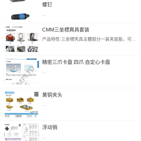
螺钉
...
CMM三坐標爽具套装
产品特性:三坐標夾具主體部分一装夹底板，可以充分保證大理石平秦精度防止工件舆工作登直接接觸，降低磨損，延長使用壽命三坐标夾具主體舆零件通過一些简單的組合，可以實現多種産品及較復雜的産品的装爽，可以爲用户省去毅計制造事用爽具的制作费用，更好的筋省成本提升企業收益率(装爽;玩具外装夹測量:大型工件装爽測量鑄造工件装夾測量:發動機外殻装夾測量五金件装夾測量。)可實現較精確的重復定位，装英底板的每個孔及夹...
精密三爪卡盘 四爪 自定心卡盘
...
黄铜夹头
...
浮动销
...